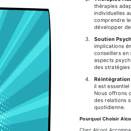
thérapies ada
individuelles 
comprendre le
développer de
Soutien Psyc
implications é
conseillers en 
aspects psych
des stratégies
Réintégration
il est essentie
Nous offrons 
des relations s
quotidienne.
Pourquoi Choisir Al
Chez Alcool Accompag