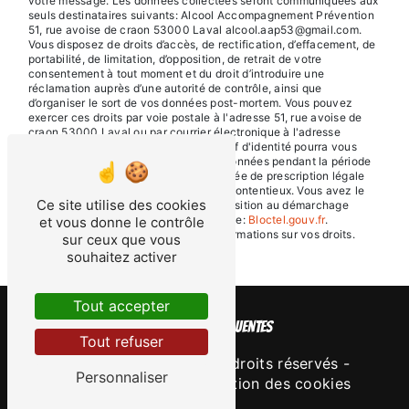
votre message. Les données collectées seront communiquées aux
seuls destinataires suivants: Alcool Accompagnement Prévention
51, rue avoise de craon 53000 Laval alcool.aap53@gmail.com.
Vous disposez de droits d’accès, de rectification, d’effacement, de
portabilité, de limitation, d’opposition, de retrait de votre
consentement à tout moment et du droit d’introduire une
réclamation auprès d’une autorité de contrôle, ainsi que
d’organiser le sort de vos données post-mortem. Vous pouvez
exercer ces droits par voie postale à l'adresse 51, rue avoise de
craon 53000 Laval ou par courrier électronique à l'adresse
alcool.aap53@gmail.com. Un justificatif d'identité pourra vous
être demandé. Nous conservons vos données pendant la période
de prise de contact puis pendant la durée de prescription légale
aux fins probatoires et de gestion des contentieux. Vous avez le
Ce site utilise des cookies
droit de vous inscrire sur la liste d'opposition au démarchage
téléphonique, disponible à cette adresse:
Bloctel.gouv.fr
.
et vous donne le contrôle
Consultez le site cnil.fr pour plus d’informations sur vos droits.
sur ceux que vous
souhaitez activer
Tout accepter
Recherches fréquentes
Tout refuser
©
Vistalid
- 2026 - Tous droits réservés -
Personnaliser
Mentions légales
-
Gestion des cookies